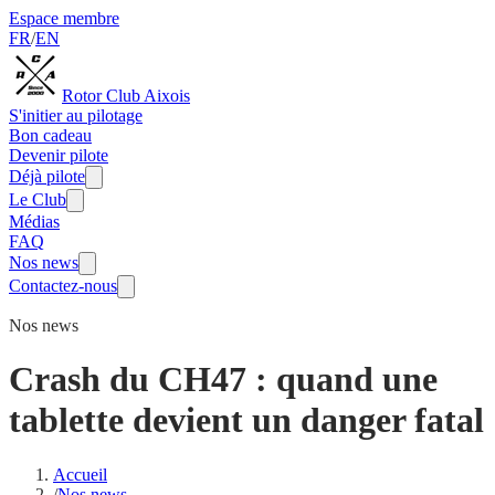
Espace membre
FR
/
EN
Rotor Club Aixois
S'initier au pilotage
Bon cadeau
Devenir pilote
Déjà pilote
Le Club
Médias
FAQ
Nos news
Contactez-nous
Nos news
Crash du CH47 : quand une
tablette devient un danger fatal
Accueil
/
Nos news